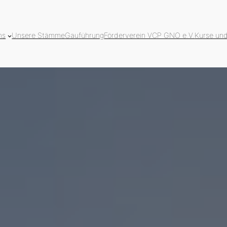
ns
Unsere Stämme
Gauführung
Förderverein VCP GNO e.V.
Kurse un